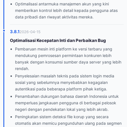
Optimalisasi antarmuka manajemen akun yang kini
memberikan kontrol lebih detail kepada pengguna atas
data pribadi dan riwayat aktivitas mereka.
3.8.1
2026-04-15
Optimalisasi Kecepatan Inti dan Perbaikan Bug
Pembaruan mesin inti platform ke versi terbaru yang
mendukung pemrosesan permintaan konkuren lebih
banyak dengan konsumsi sumber daya server yang lebih
rendah.
Penyelesaian masalah teknis pada sistem login media
sosial yang sebelumnya menyebabkan kegagalan
autentikasi pada beberapa platform pihak ketiga.
Penambahan dukungan bahasa daerah Indonesia untuk
memperluas jangkauan pengguna di berbagai pelosok
negeri dengan pendekatan lokal yang lebih akrab.
Peningkatan sistem deteksi file korup yang secara
otomatis akan memicu pengunduhan ulang pada segmen