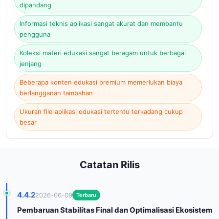
dipandang
Informasi teknis aplikasi sangat akurat dan membantu
pengguna
Koleksi materi edukasi sangat beragam untuk berbagai
jenjang
Beberapa konten edukasi premium memerlukan biaya
berlangganan tambahan
Ukuran file aplikasi edukasi tertentu terkadang cukup
besar
Catatan Rilis
4.4.2
2026-06-09
Terbaru
Pembaruan Stabilitas Final dan Optimalisasi Ekosistem