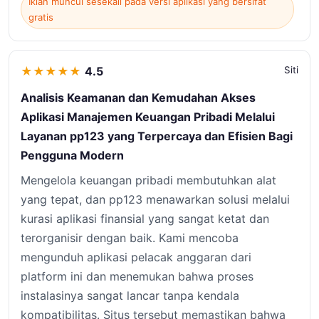
Iklan muncul sesekali pada versi aplikasi yang bersifat
gratis
★
★
★
★
★
4.5
Siti
Analisis Keamanan dan Kemudahan Akses
Aplikasi Manajemen Keuangan Pribadi Melalui
Layanan pp123 yang Terpercaya dan Efisien Bagi
Pengguna Modern
Mengelola keuangan pribadi membutuhkan alat
yang tepat, dan pp123 menawarkan solusi melalui
kurasi aplikasi finansial yang sangat ketat dan
terorganisir dengan baik. Kami mencoba
mengunduh aplikasi pelacak anggaran dari
platform ini dan menemukan bahwa proses
instalasinya sangat lancar tanpa kendala
kompatibilitas. Situs tersebut memastikan bahwa