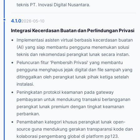
teknis PT. Inovasi Digital Nusantara.
4.1.0
2026-05-10
Integrasi Kecerdasan Buatan dan Perlindungan Privasi
Implementasi asisten virtual berbasis kecerdasan buatan
(AI) yang siap membantu pengguna menemukan solusi
teknis dan rekomendasi perangkat lunak secara instan.
Peluncuran fitur 'Pembersih Privasi' yang membantu
pengguna menghapus jejak digital dan file sampah yang
ditinggalkan oleh perangkat lunak pihak ketiga setelah
instalasi.
Peningkatan protokol keamanan pada gateway
pembayaran untuk mendukung transaksi berlangganan
perangkat lunak premium dengan tingkat keamanan
perbankan.
Penambahan kategori khusus perangkat lunak open-
source guna mendukung gerakan transparansi kode dan
kolaborasi pengembang global di platform pp123.