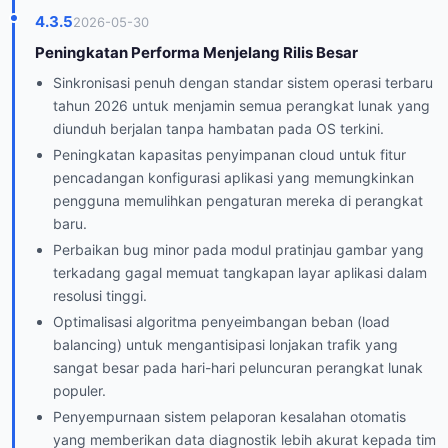
4.3.5
2026-05-30
Peningkatan Performa Menjelang Rilis Besar
Sinkronisasi penuh dengan standar sistem operasi terbaru
tahun 2026 untuk menjamin semua perangkat lunak yang
diunduh berjalan tanpa hambatan pada OS terkini.
Peningkatan kapasitas penyimpanan cloud untuk fitur
pencadangan konfigurasi aplikasi yang memungkinkan
pengguna memulihkan pengaturan mereka di perangkat
baru.
Perbaikan bug minor pada modul pratinjau gambar yang
terkadang gagal memuat tangkapan layar aplikasi dalam
resolusi tinggi.
Optimalisasi algoritma penyeimbangan beban (load
balancing) untuk mengantisipasi lonjakan trafik yang
sangat besar pada hari-hari peluncuran perangkat lunak
populer.
Penyempurnaan sistem pelaporan kesalahan otomatis
yang memberikan data diagnostik lebih akurat kepada tim