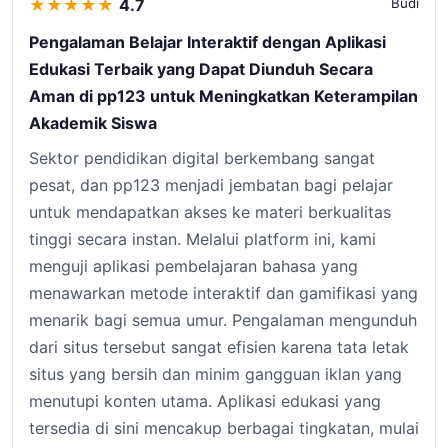
★
★
★
★
★
4.7
Budi
Pengalaman Belajar Interaktif dengan Aplikasi
Edukasi Terbaik yang Dapat Diunduh Secara
Aman di pp123 untuk Meningkatkan Keterampilan
Akademik Siswa
Sektor pendidikan digital berkembang sangat
pesat, dan pp123 menjadi jembatan bagi pelajar
untuk mendapatkan akses ke materi berkualitas
tinggi secara instan. Melalui platform ini, kami
menguji aplikasi pembelajaran bahasa yang
menawarkan metode interaktif dan gamifikasi yang
menarik bagi semua umur. Pengalaman mengunduh
dari situs tersebut sangat efisien karena tata letak
situs yang bersih dan minim gangguan iklan yang
menutupi konten utama. Aplikasi edukasi yang
tersedia di sini mencakup berbagai tingkatan, mulai