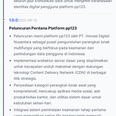
seluruh jalur komunikasi data untuk menjamin kerahasiaan
identitas digital pengguna platform pp123.
1.0.0
2025-09-12
Peluncuran Perdana Platform pp123
Peluncuran resmi platform pp123 oleh PT. Inovasi Digital
Nusantara sebagai pusat pengunduhan perangkat lunak
multifungsi yang berfokus pada keamanan dan
perlindungan data pengguna di Indonesia.
Implementasi arsitektur server dasar yang dioptimalkan
untuk kecepatan unduh maksimal dengan dukungan
teknologi Content Delivery Network (CDN) di berbagai
titik strategis.
Penyediaan kategori perangkat lunak awal yang
komprehensif, mencakup aplikasi media sosial, alat
produktivitas kantor, dan utilitas sistem dasar untuk
kebutuhan sehari-hari.
Integrasi sistem pemindaian keamanan tahap pertama
yang memastikan setiap file instalasi telah melewati