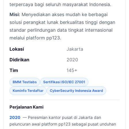
terpercaya bagi seluruh masyarakat Indonesia.
Misi:
Menyediakan akses mudah ke berbagai
solusi perangkat lunak berkualitas tinggi dengan
standar perlindungan data tingkat internasional
melalui platform pp123.
Lokasi
Jakarta
Didirikan
2020
Tim
145+
BMM Testlabs
Sertifikasi ISO/IEC 27001
Kominfo Terdaftar
CyberSecurity Indonesia Award
Perjalanan Kami
2020
— Peresmian kantor pusat di Jakarta dan
peluncuran awal platform pp123 sebagai pusat unduhan