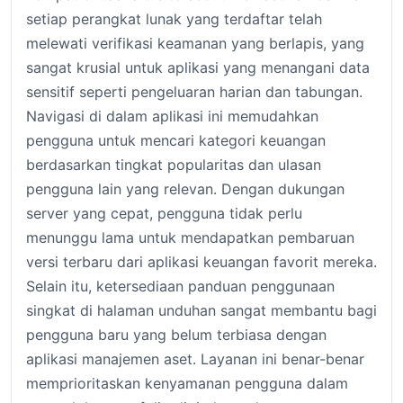
setiap perangkat lunak yang terdaftar telah
melewati verifikasi keamanan yang berlapis, yang
sangat krusial untuk aplikasi yang menangani data
sensitif seperti pengeluaran harian dan tabungan.
Navigasi di dalam aplikasi ini memudahkan
pengguna untuk mencari kategori keuangan
berdasarkan tingkat popularitas dan ulasan
pengguna lain yang relevan. Dengan dukungan
server yang cepat, pengguna tidak perlu
menunggu lama untuk mendapatkan pembaruan
versi terbaru dari aplikasi keuangan favorit mereka.
Selain itu, ketersediaan panduan penggunaan
singkat di halaman unduhan sangat membantu bagi
pengguna baru yang belum terbiasa dengan
aplikasi manajemen aset. Layanan ini benar-benar
memprioritaskan kenyamanan pengguna dalam