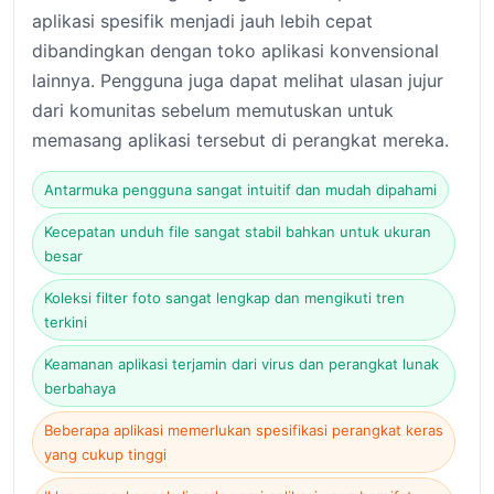
aplikasi spesifik menjadi jauh lebih cepat
dibandingkan dengan toko aplikasi konvensional
lainnya. Pengguna juga dapat melihat ulasan jujur
dari komunitas sebelum memutuskan untuk
memasang aplikasi tersebut di perangkat mereka.
Antarmuka pengguna sangat intuitif dan mudah dipahami
Kecepatan unduh file sangat stabil bahkan untuk ukuran
besar
Koleksi filter foto sangat lengkap dan mengikuti tren
terkini
Keamanan aplikasi terjamin dari virus dan perangkat lunak
berbahaya
Beberapa aplikasi memerlukan spesifikasi perangkat keras
yang cukup tinggi