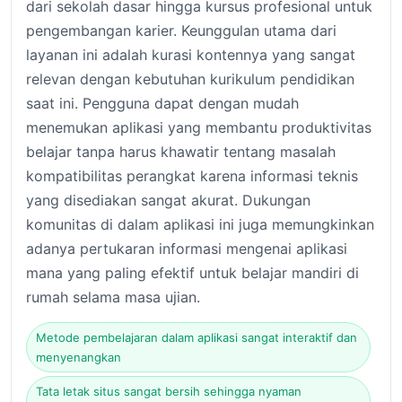
dari sekolah dasar hingga kursus profesional untuk
pengembangan karier. Keunggulan utama dari
layanan ini adalah kurasi kontennya yang sangat
relevan dengan kebutuhan kurikulum pendidikan
saat ini. Pengguna dapat dengan mudah
menemukan aplikasi yang membantu produktivitas
belajar tanpa harus khawatir tentang masalah
kompatibilitas perangkat karena informasi teknis
yang disediakan sangat akurat. Dukungan
komunitas di dalam aplikasi ini juga memungkinkan
adanya pertukaran informasi mengenai aplikasi
mana yang paling efektif untuk belajar mandiri di
rumah selama masa ujian.
Metode pembelajaran dalam aplikasi sangat interaktif dan
menyenangkan
Tata letak situs sangat bersih sehingga nyaman