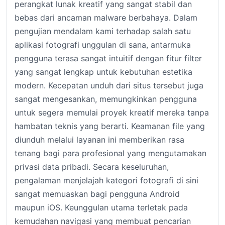
perangkat lunak kreatif yang sangat stabil dan
bebas dari ancaman malware berbahaya. Dalam
pengujian mendalam kami terhadap salah satu
aplikasi fotografi unggulan di sana, antarmuka
pengguna terasa sangat intuitif dengan fitur filter
yang sangat lengkap untuk kebutuhan estetika
modern. Kecepatan unduh dari situs tersebut juga
sangat mengesankan, memungkinkan pengguna
untuk segera memulai proyek kreatif mereka tanpa
hambatan teknis yang berarti. Keamanan file yang
diunduh melalui layanan ini memberikan rasa
tenang bagi para profesional yang mengutamakan
privasi data pribadi. Secara keseluruhan,
pengalaman menjelajah kategori fotografi di sini
sangat memuaskan bagi pengguna Android
maupun iOS. Keunggulan utama terletak pada
kemudahan navigasi yang membuat pencarian