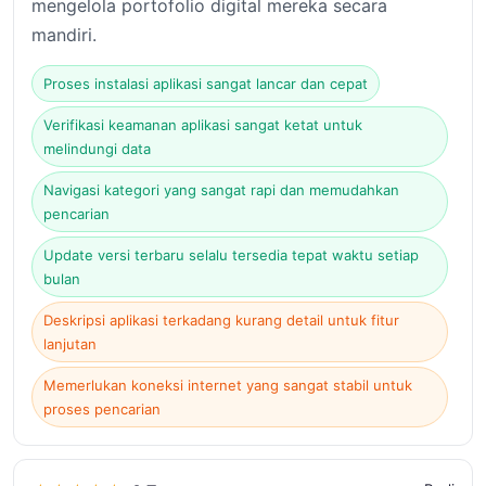
mengelola portofolio digital mereka secara
mandiri.
Proses instalasi aplikasi sangat lancar dan cepat
Verifikasi keamanan aplikasi sangat ketat untuk
melindungi data
Navigasi kategori yang sangat rapi dan memudahkan
pencarian
Update versi terbaru selalu tersedia tepat waktu setiap
bulan
Deskripsi aplikasi terkadang kurang detail untuk fitur
lanjutan
Memerlukan koneksi internet yang sangat stabil untuk
proses pencarian