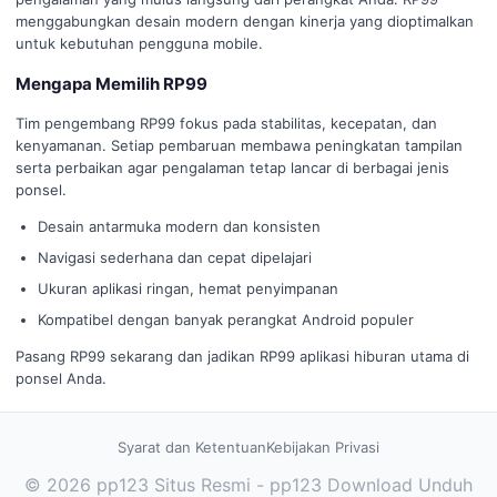
menggabungkan desain modern dengan kinerja yang dioptimalkan
untuk kebutuhan pengguna mobile.
Mengapa Memilih RP99
Tim pengembang RP99 fokus pada stabilitas, kecepatan, dan
kenyamanan. Setiap pembaruan membawa peningkatan tampilan
serta perbaikan agar pengalaman tetap lancar di berbagai jenis
ponsel.
Desain antarmuka modern dan konsisten
Navigasi sederhana dan cepat dipelajari
Ukuran aplikasi ringan, hemat penyimpanan
Kompatibel dengan banyak perangkat Android populer
Pasang RP99 sekarang dan jadikan RP99 aplikasi hiburan utama di
ponsel Anda.
Syarat dan Ketentuan
Kebijakan Privasi
© 2026 pp123 Situs Resmi - pp123 Download Unduh