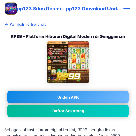
pp123 Situs Resmi - pp123 Download Unduh Aplikasi Aman ✅
← Kembali ke Beranda
RP99 – Platform Hiburan Digital Modern di Genggaman
Unduh APK
Daftar Sekarang
Sebagai aplikasi hiburan digital terkini, RP99 menghadirkan
pengalaman yang mulus langsung dari perangkat Anda. RP99