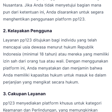
Nusantara. Jika Anda tidak menyetujui bagian mana
pun dari ketentuan ini, Anda disarankan untuk segera
menghentikan penggunaan platform pp123.
2. Kelayakan Pengguna
Layanan pp123 ditujukan bagi individu yang telah
mencapai usia dewasa menurut hukum Republik
Indonesia (minimal 18 tahun) atau mereka yang memiliki
izin sah dari orang tua atau wali. Dengan menggunakan
platform ini, Anda menyatakan dan menjamin bahwa
Anda memiliki kapasitas hukum untuk masuk ke dalam
perjanjian yang mengikat secara hukum.
3. Cakupan Layanan
pp123 menyediakan platform khusus untuk kategori
Keamanan dan Perlindungan, yang memungkinkan