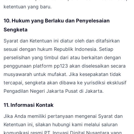
ketentuan yang baru.
10. Hukum yang Berlaku dan Penyelesaian
Sengketa
Syarat dan Ketentuan ini diatur oleh dan ditafsirkan
sesuai dengan hukum Republik Indonesia. Setiap
perselisihan yang timbul dari atau berkaitan dengan
penggunaan platform pp123 akan diselesaikan secara
musyawarah untuk mufakat. Jika kesepakatan tidak
tercapai, sengketa akan dibawa ke yurisdiksi eksklusif
Pengadilan Negeri Jakarta Pusat di Jakarta.
11. Informasi Kontak
Jika Anda memiliki pertanyaan mengenai Syarat dan
Ketentuan ini, silakan hubungi kami melalui saluran
komunikasi resmi PT. Inovasi Digital Nusantara yang