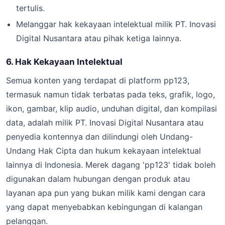
tertulis.
Melanggar hak kekayaan intelektual milik PT. Inovasi
Digital Nusantara atau pihak ketiga lainnya.
6. Hak Kekayaan Intelektual
Semua konten yang terdapat di platform pp123,
termasuk namun tidak terbatas pada teks, grafik, logo,
ikon, gambar, klip audio, unduhan digital, dan kompilasi
data, adalah milik PT. Inovasi Digital Nusantara atau
penyedia kontennya dan dilindungi oleh Undang-
Undang Hak Cipta dan hukum kekayaan intelektual
lainnya di Indonesia. Merek dagang 'pp123' tidak boleh
digunakan dalam hubungan dengan produk atau
layanan apa pun yang bukan milik kami dengan cara
yang dapat menyebabkan kebingungan di kalangan
pelanggan.